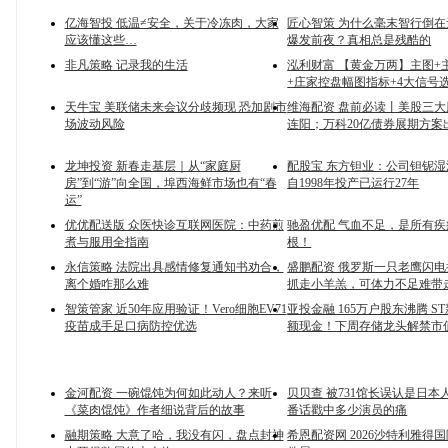
亿海智投 低温≠安全，关于冷冻肉，大家
匠心智策 为什么毫末智行倒
应该懂这些…
爆发前夜？真相总是残酷的
非凡策略 记录我的生活
泓利财富 【黄金万两】主图+
+庄家控盘幅图指标+4大信号
天牛宝 美联储未来会议分歧频现 恐加剧市
维海配资 盘前必读丨美股三
场波动风险
连阳；万科20亿债券展期方案
龙坤投资 新春走基层｜从“家庭厨
配股宝 东方钽业：公司钽铌
房”到“游”向全国，埠西海鲜市场也有“春
自1998年投产已运行27年
运”
优优配送版 众医快诊互联网医院：中药煎
驰盈优配 气血不足，是所有
煮与服用全指南
根！
永信策略 法院出具感情修复通知书劝合，
盛鹏配资 俄罗斯一只老鹰闪
离个婚咋那么难
抓走小羊羔，可体力不足难带
智策管家 近50年应用验证！Vero细胞EV71
亚投金融 165万户股东沸腾 S
疫苗成手足口病防控优选
额现金！下周存储龙头解禁市
金河配资 一碗馄饨为何如此动人？来听
贝贝查 被731馆长误认是日本
《菜肉馄饨》作者细说背后的故事
番话戳中多少演员的痛
融期策略 大意了哈，我没有闪，盘点封神
希恩配资网 2026沙特利雅得