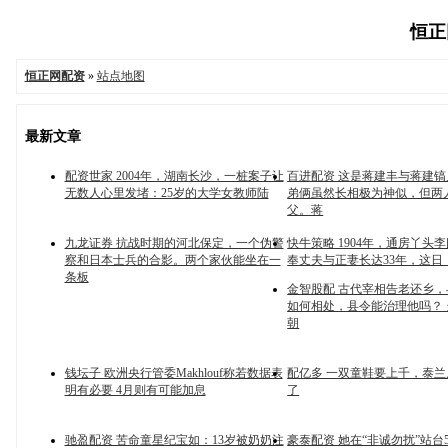
恒正网
恒正网配资
»
站点地图
最新文章
配资世家 2004年，湖南长沙，一桩案子让
百进配资 这是蒋建丰与蒋建
无数人心里发堵：25岁的大学女教师陆
弟俩虽然长相极为神似，但两
父。蒋
九龙证券 抗战时期的河北保定，一个伪警
快牛策略 1904年，通房丫头
察和日本士兵的合影。两个家伙能坐在一
奉丈夫与正妻长达33年，这日
条板
金智股配 古代宰相告老还乡
如何相处，县令能治理他吗？
朝
钱坛子 欧洲央行管委Makhlouf称若数据表
配亿多 一双童鞋要上千，泰
明有必要 4月则有可能加息
了
驰盈配资 苦命童星纪宝如：13岁被奶奶注
豪泰配资 她在“非诚勿扰”站台