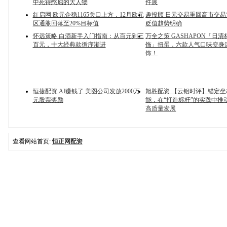
中死得憋屈的大人物
件展
红启网 欧元企稳1165关口上方，12月欧元
趣投顾 日元交易重回高市交
区通胀回落至20%目标值
贬值趋势明确
怀远策略 白酒新手入门指南：从百元到三
万全之策 GASHAPON「日清
百元，十大经典款循序渐进
饰」扭蛋，六款人气口味变身
饰！
恒捷配资 AI赚钱了 美图公司发放2000万
旭胜配资 【云铝时评】锚定
元股票奖励
能，在“打造标杆”的实践中推
高质量发展
查看网站首页:
恒正网配资