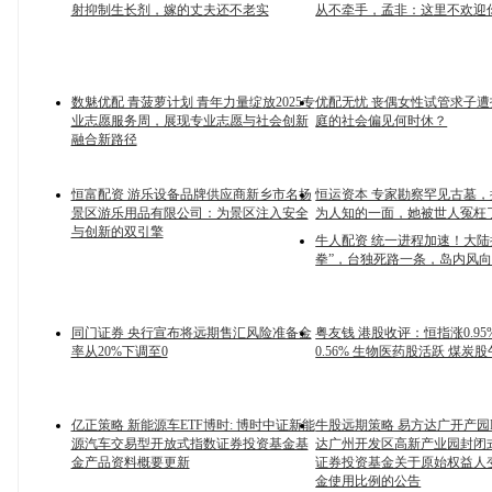
射抑制生长剂，嫁的丈夫还不老实
从不牵手，孟非：这里不欢迎
数魅优配 青菠萝计划 青年力量绽放2025专
优配无忧 丧偶女性试管求子
业志愿服务周，展现专业志愿与社会创新
庭的社会偏见何时休？
融合新路径
恒富配资 游乐设备品牌供应商新乡市名扬
恒运资本 专家勘察罕见古墓
景区游乐用品有限公司：为景区注入安全
为人知的一面，她被世人冤枉
与创新的双引擎
牛人配资 统一进程加速！大陆
拳”，台独死路一条，岛内风
同门证券 央行宣布将远期售汇风险准备金
粤友钱 港股收评：恒指涨0.95
率从20%下调至0
0.56% 生物医药股活跃 煤炭
亿正策略 新能源车ETF博时: 博时中证新能
牛股远期策略 易方达广开产园RE
源汽车交易型开放式指数证券投资基金基
达广州开发区高新产业园封闭
金产品资料概要更新
证券投资基金关于原始权益人
金使用比例的公告