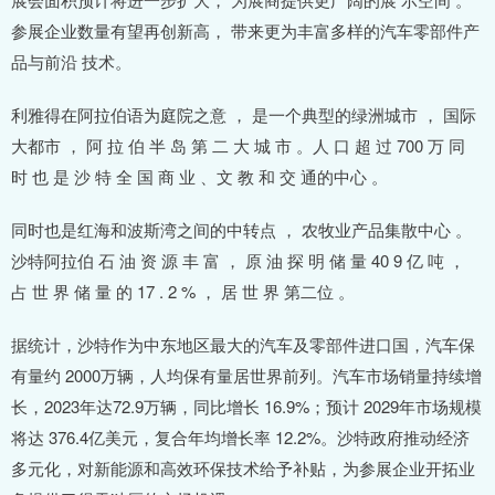
参展企业数量有望再创新高， 带来更为丰富多样的汽车零部件产
品与前沿 技术。
利雅得在阿拉伯语为庭院之意 ， 是一个典型的绿洲城市 ， 国际
大都市 ， 阿 拉 伯 半 岛 第 二 大 城 市 。人 口 超 过 700 万 同
时 也 是 沙 特 全 国 商 业 、文 教 和 交 通的中心 。
同时也是红海和波斯湾之间的中转点 ， 农牧业产品集散中心 。
沙特阿拉伯 石 油 资 源 丰 富 ， 原 油 探 明 储 量 40 9 亿 吨 ，
占 世 界 储 量 的 17 . 2 % ， 居 世 界 第二位 。
据统计，沙特作为中东地区最大的汽车及零部件进口国，汽车保
有量约 2000万辆，人均保有量居世界前列。汽车市场销量持续增
长，2023年达72.9万辆，同比增长 16.9%；预计 2029年市场规模
将达 376.4亿美元，复合年均增长率 12.2%。沙特政府推动经济
多元化，对新能源和高效环保技术给予补贴，为参展企业开拓业