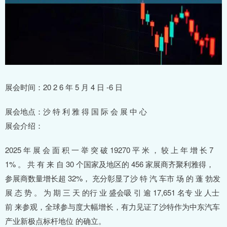
展会时间：20 2 6 年 5 月 4 日 -6 日
展会地点：沙 特 利 雅 得 国 际 会 展 中 心
展会介绍：
2025 年 展 会 面 积 一 举 突 破 19270 平 米 ， 较 上 年 增 长 7
1% 。 共 有 来 自 30 个国家及地区的 456 家展商齐聚利雅得，
参展商数量增长超 32%， 充分彰显了沙 特 汽 车市 场 的 蓬 勃发
展 态 势 。 为 期 三 天 的行 业 盛会吸 引 逾 17,651 名专 业 人士
前 来参观，全球参与度大幅增长，有力见证了沙特作为中东汽车
产业新极点标杆地位 的确立。