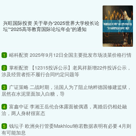
兴旺国际投资 关于举办“2025世界大学校长论
坛”“2025高等教育国际论坛年会”的通知
峪科配资 2025年9月12日全国主要批发市场淡菜价格行情
1
掌柜配资 【12315投诉公示】老凤祥新增22件投诉公示，
2
涉及经营者拒不履行合同约定问题等
广证策略 二战时期，法国人为了阻止纳粹德国修建监狱，
3
居然在水泥里面加入白糖，导
富鑫中证 李湘王岳伦合体露面被偶遇，离婚后仍相处融
4
洽，两人身材很富态
钱坛子 欧洲央行管委Makhlouf称若数据表明有必要 4月则
5
有可能加息