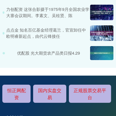
力创配资 这张合影摄于1975年9月全国农业学
大寨会议期间。李素文、吴桂贤、陈
点点金 知名百亿基金经理葛兰，官宣卸任中
欧明睿新起点，由代云锋接任
优配股 光大期货农产品类日报4.29
恒正网配
国内实盘交
正规股票交易平
资
易
台