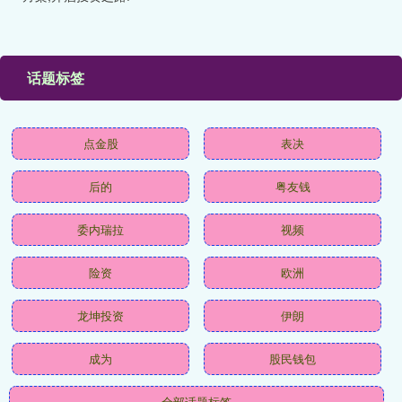
话题标签
点金股
表决
后的
粤友钱
委内瑞拉
视频
险资
欧洲
龙坤投资
伊朗
成为
股民钱包
全部话题标签