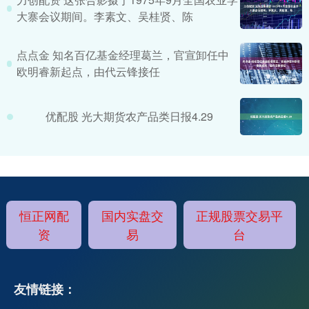
大寨会议期间。李素文、吴桂贤、陈
点点金 知名百亿基金经理葛兰，官宣卸任中
欧明睿新起点，由代云锋接任
优配股 光大期货农产品类日报4.29
恒正网配
国内实盘交
正规股票交易平
资
易
台
友情链接：