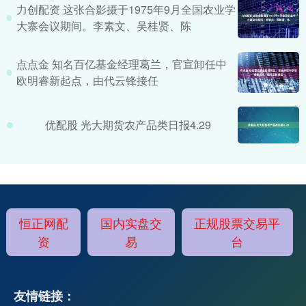
力创配资 这张合影摄于1975年9月全国农业学
大寨会议期间。李素文、吴桂贤、陈
点点金 知名百亿基金经理葛兰，官宣卸任中
欧明睿新起点，由代云锋接任
优配股 光大期货农产品类日报4.29
恒正网配
国内实盘交
正规股票交易平
资
易
台
友情链接：